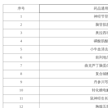
序号
药品通
1
神经节
2
脑苷肌
3
奥拉西
4
磷酸肌
5
小牛血清
6
前列地
7
曲克芦丁脑蛋
8
复合辅
9
丹参川
10
转化糖电
11
鼠神经生
12
胸腺五