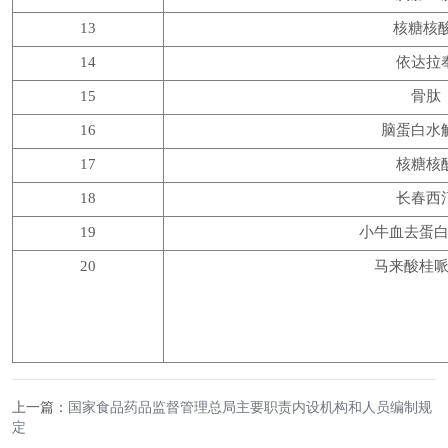
13
核糖核酸
14
依达拉
15
骨肽
16
脑蛋白水
17
核糖核
18
长春西
19
小牛血去蛋
20
马来酸桂
上一篇：
国家食品药品监督管理总局主要职责内设机构和人员编制规
定