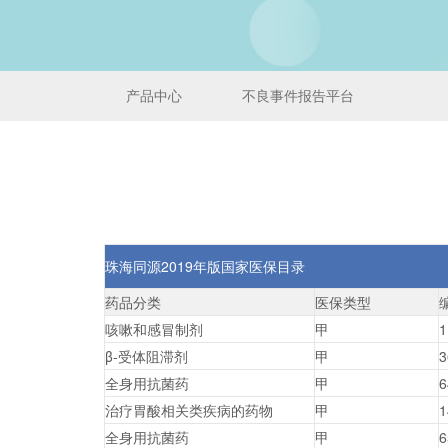
产品中心
不良事件报告平台
珠海同源
2019
年版国家医保目录
药品分类
医保类型
咳嗽和感冒制剂
甲
1
β-受体阻滞剂
甲
3
全身用抗菌药
甲
6
治疗胃酸相关类疾病的药物
甲
1
全身用抗菌药
甲
6