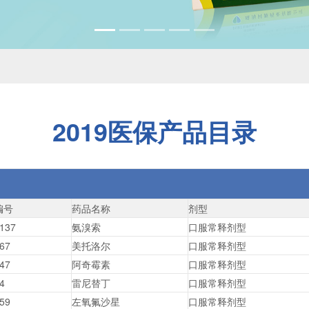
2019医保产品目录
编号
药品名称
剂型
137
氨溴索
口服常释剂型
67
美托洛尔
口服常释剂型
47
阿奇霉素
口服常释剂型
4
雷尼替丁
口服常释剂型
59
左氧氟沙星
口服常释剂型