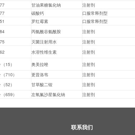
77
甘油果糖氯化钠
注射剂
77
碳酸钙
口服常释剂型
51
罗红霉素
口服常释剂型
84
丙氨酰谷氨酰胺
注射剂
75
灭菌注射用水
注射剂
62
水溶性维生素
注射剂
★（15）
奥美拉唑
注射剂
★（710）
更昔洛韦
注射剂
★（52）
甘草酸二铵
注射剂
★（659）
左氧氟沙星氯化钠
注射剂
联系我们